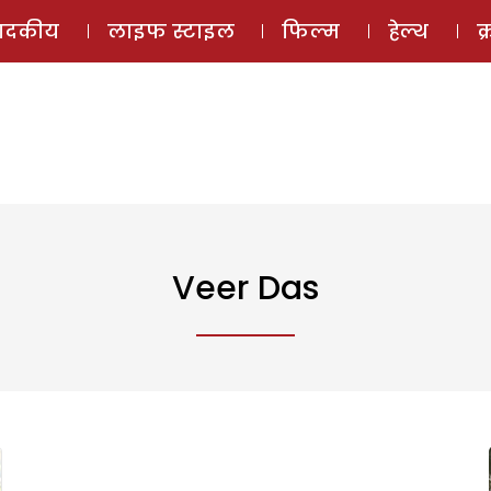
ई-मैगज़ीन
ऑडियो 
पादकीय
लाइफ स्टाइल
फिल्म
हेल्थ
क
Veer Das