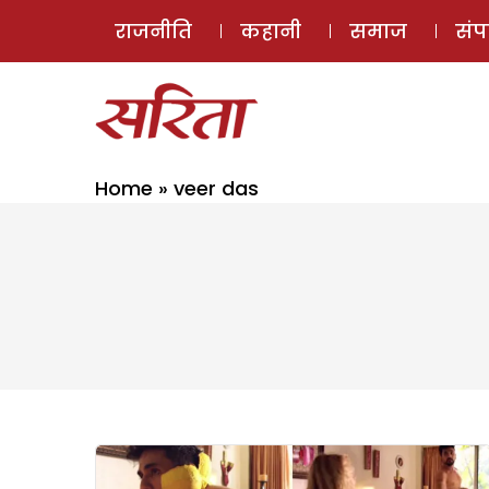
राजनीति
कहानी
समाज
सं
Home
»
veer das