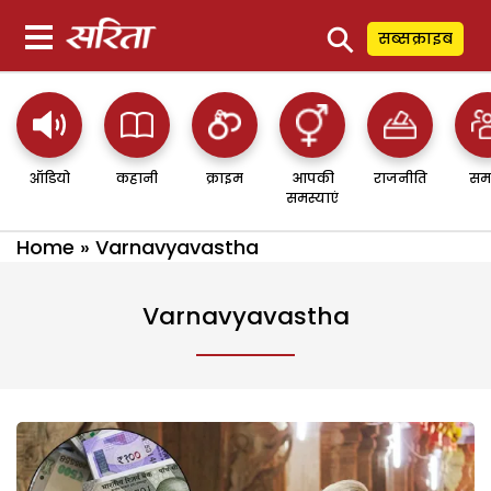
⚲
सब्सक्राइब
ऑडियो
कहानी
क्राइम
आपकी
राजनीति
सम
समस्याएं
Home
»
Varnavyavastha
Varnavyavastha