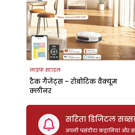
लाइफ स्टाइल
टैक गैजेट्स – रोबोटिक वैक्यूम
क्लीनर
सरिता डिजिटल सब्सक्
अपनी पसंदीदा कहानियां और साम