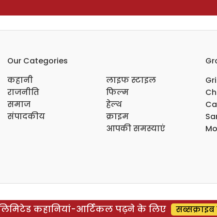
Our Categories
Gr
कहानी
लाइफ स्टाइल
Gr
राजनीति
फिल्म
Ch
समाज
हेल्थ
Ca
संपादकीय
क्राइम
Sar
आपकी समस्याएं
Mo
िमिटेड कहानियां-आर्टिकल पढ़ने के लिए
सब्सक्राइब 