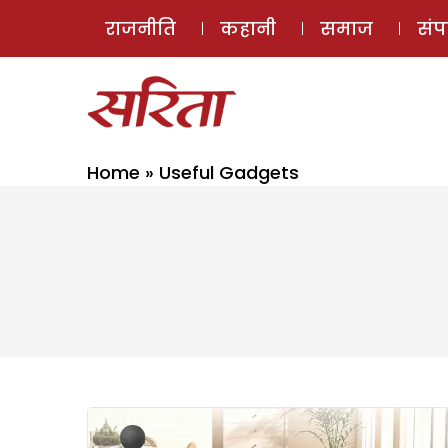
राजनीति
कहानी
समाज
सं
Home
»
Useful Gadgets