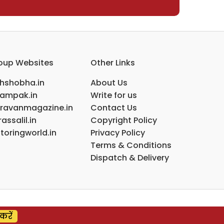
oup Websites
Other Links
ihshobha.in
About Us
ampak.in
Write for us
ravanmagazine.in
Contact Us
assalil.in
Copyright Policy
toringworld.in
Privacy Policy
Terms & Conditions
Dispatch & Delivery
करें