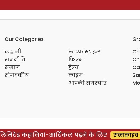
Our Categories
Gr
कहानी
लाइफ स्टाइल
Gr
राजनीति
फिल्म
Ch
समाज
हेल्थ
Ca
संपादकीय
क्राइम
Sar
आपकी समस्याएं
Mo
िमिटेड कहानियां-आर्टिकल पढ़ने के लिए
सब्सक्राइब 