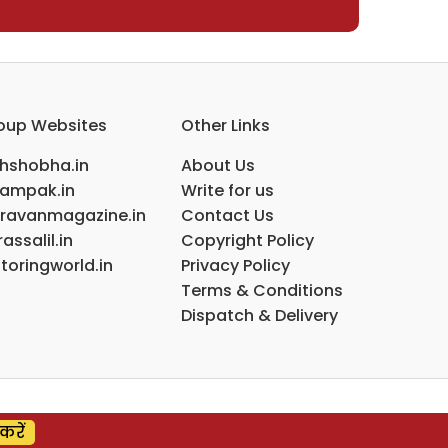
oup Websites
Other Links
ihshobha.in
About Us
ampak.in
Write for us
ravanmagazine.in
Contact Us
assalil.in
Copyright Policy
toringworld.in
Privacy Policy
Terms & Conditions
Dispatch & Delivery
करें