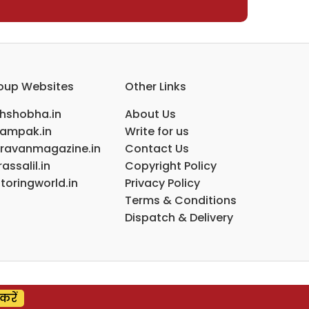
oup Websites
Other Links
ihshobha.in
About Us
ampak.in
Write for us
ravanmagazine.in
Contact Us
assalil.in
Copyright Policy
toringworld.in
Privacy Policy
Terms & Conditions
Dispatch & Delivery
करें