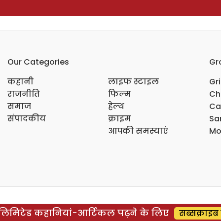
Our Categories
Gr
कहानी
लाइफ स्टाइल
Gr
राजनीति
फिल्म
Ch
समाज
हेल्थ
Ca
संपादकीय
क्राइम
Sar
आपकी समस्याएं
Mo
िमिटेड कहानियां-आर्टिकल पढ़ने के लिए
सब्सक्राइब 