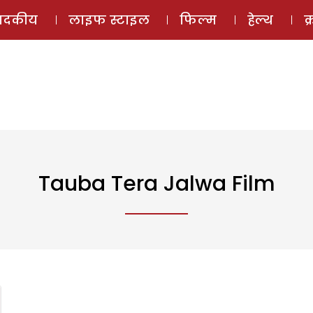
ई-मैगज़ीन
ऑडियो 
पादकीय
लाइफ स्टाइल
फिल्म
हेल्थ
क
Tauba Tera Jalwa Film