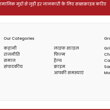
ाजिक मुद्दों से जुड़ी हर जानकारी के लिए सब्सक्राइब करिए
Our Categories
Gr
कहानी
लाइफ स्टाइल
Gr
राजनीति
फिल्म
Ch
समाज
हेल्थ
Ca
संपादकीय
क्राइम
Sar
आपकी समस्याएं
Mo