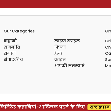
Our Categories
Gr
कहानी
लाइफ स्टाइल
Gr
राजनीति
फिल्म
Ch
समाज
हेल्थ
Ca
संपादकीय
क्राइम
Sar
आपकी समस्याएं
Mo
िमिटेड कहानियां-आर्टिकल पढ़ने के लिए
सब्सक्राइब 