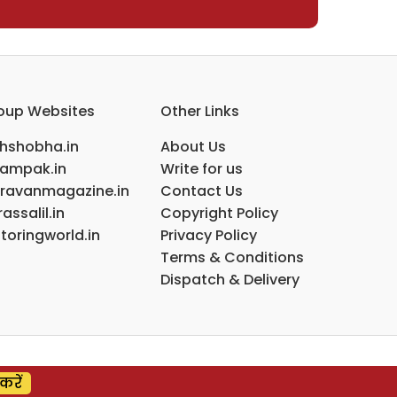
oup Websites
Other Links
ihshobha.in
About Us
ampak.in
Write for us
ravanmagazine.in
Contact Us
assalil.in
Copyright Policy
toringworld.in
Privacy Policy
Terms & Conditions
Dispatch & Delivery
करें