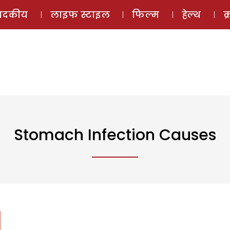
ई-मैगज़ीन
ऑडियो 
पादकीय
लाइफ स्टाइल
फिल्म
हेल्थ
क
Stomach Infection Causes