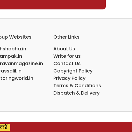
oup Websites
Other Links
ihshobha.in
About Us
ampak.in
Write for us
ravanmagazine.in
Contact Us
assalil.in
Copyright Policy
toringworld.in
Privacy Policy
Terms & Conditions
Dispatch & Delivery
करें