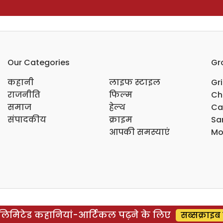
Our Categories
Gr
कहानी
लाइफ स्टाइल
Gr
राजनीति
फिल्म
Ch
समाज
हेल्थ
Ca
संपादकीय
क्राइम
Sar
आपकी समस्याएं
Mo
िमिटेड कहानियां-आर्टिकल पढ़ने के लिए
सब्सक्राइब 