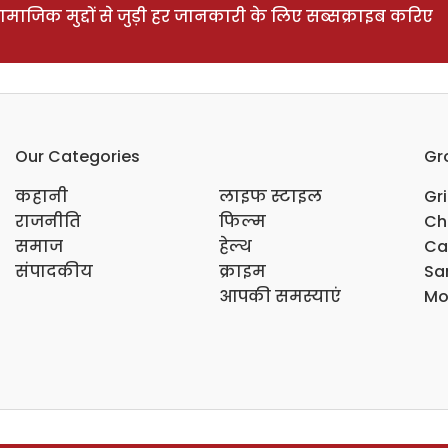
ाजिक मुद्दों से जुड़ी हर जानकारी के लिए सब्सक्राइब करिए
Our Categories
Gr
कहानी
लाइफ स्टाइल
Gr
राजनीति
फिल्म
Ch
समाज
हेल्थ
Ca
संपादकीय
क्राइम
Sar
आपकी समस्याएं
Mo