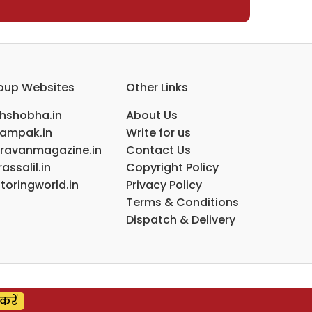
oup Websites
Other Links
ihshobha.in
About Us
ampak.in
Write for us
ravanmagazine.in
Contact Us
assalil.in
Copyright Policy
toringworld.in
Privacy Policy
Terms & Conditions
Dispatch & Delivery
करें