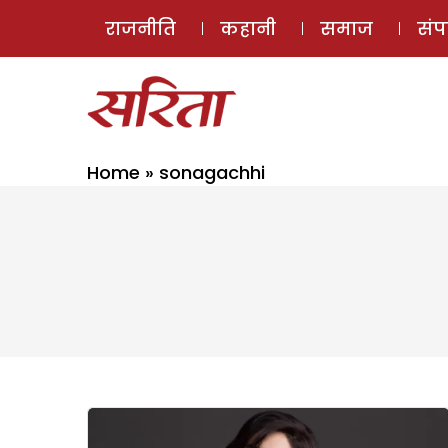
राजनीति
कहानी
समाज
सं
Home
»
sonagachhi