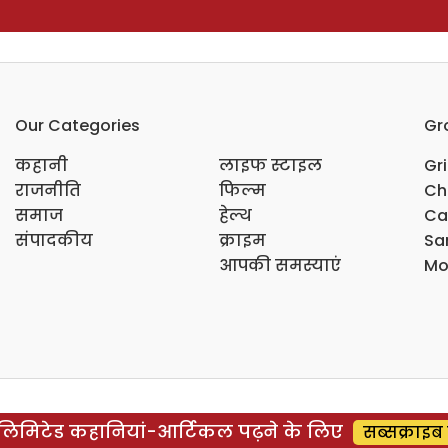
Our Categories
Gr
कहानी
लाइफ स्टाइल
Gr
राजनीति
फिल्म
Ch
समाज
हेल्थ
Ca
संपादकीय
क्राइम
Sar
आपकी समस्याएं
Mo
िमिटेड कहानियां-आर्टिकल पढ़ने के लिए
सब्सक्राइब 