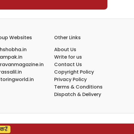
oup Websites
Other Links
ihshobha.in
About Us
ampak.in
Write for us
ravanmagazine.in
Contact Us
assalil.in
Copyright Policy
toringworld.in
Privacy Policy
Terms & Conditions
Dispatch & Delivery
करें