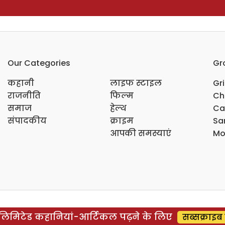
Our Categories
Gr
कहानी
लाइफ स्टाइल
Gr
राजनीति
फिल्म
Ch
समाज
हेल्थ
Ca
संपादकीय
क्राइम
Sar
आपकी समस्याएं
Mo
िमिटेड कहानियां-आर्टिकल पढ़ने के लिए
सब्सक्राइब 