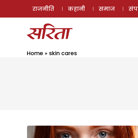
राजनीति
कहानी
समाज
सं
Home
»
skin cares