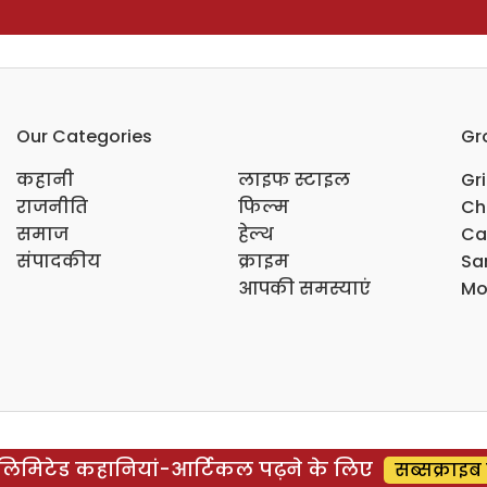
Our Categories
Gr
कहानी
लाइफ स्टाइल
Gr
राजनीति
फिल्म
Ch
समाज
हेल्थ
Ca
संपादकीय
क्राइम
Sar
आपकी समस्याएं
Mo
िमिटेड कहानियां-आर्टिकल पढ़ने के लिए
सब्सक्राइब 