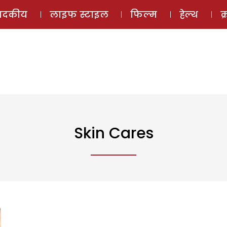
ई-मैगज़ीन
ऑडियो 
पादकीय
लाइफ स्टाइल
फिल्म
हेल्थ
क
Skin Cares