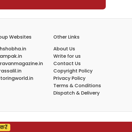
oup Websites
Other Links
ihshobha.in
About Us
ampak.in
Write for us
ravanmagazine.in
Contact Us
assalil.in
Copyright Policy
toringworld.in
Privacy Policy
Terms & Conditions
Dispatch & Delivery
करें