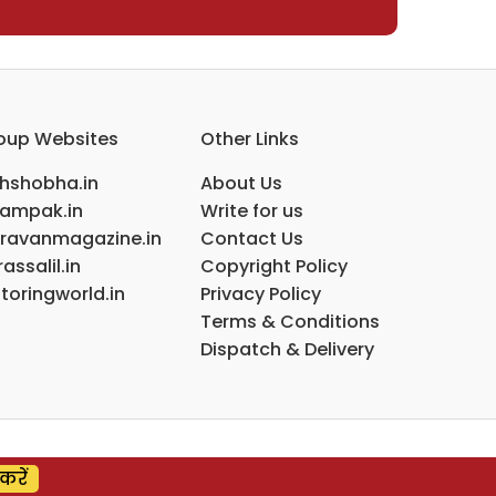
oup Websites
Other Links
ihshobha.in
About Us
ampak.in
Write for us
ravanmagazine.in
Contact Us
assalil.in
Copyright Policy
toringworld.in
Privacy Policy
Terms & Conditions
Dispatch & Delivery
करें