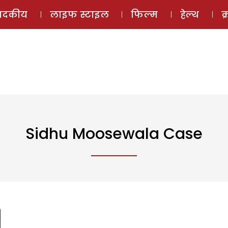
ई-मैगज़ीन
ऑडियो 
पादकीय
लाइफ स्टाइल
फिल्म
हेल्थ
क
Sidhu Moosewala Case