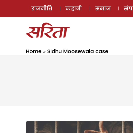
राजनीति
कहानी
समाज
सं
Home
»
Sidhu Moosewala case