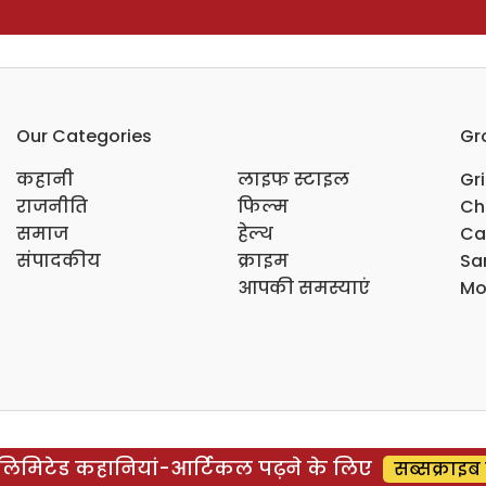
Our Categories
Gr
कहानी
लाइफ स्टाइल
Gr
राजनीति
फिल्म
Ch
समाज
हेल्थ
Ca
संपादकीय
क्राइम
Sar
आपकी समस्याएं
Mo
िमिटेड कहानियां-आर्टिकल पढ़ने के लिए
सब्सक्राइब 