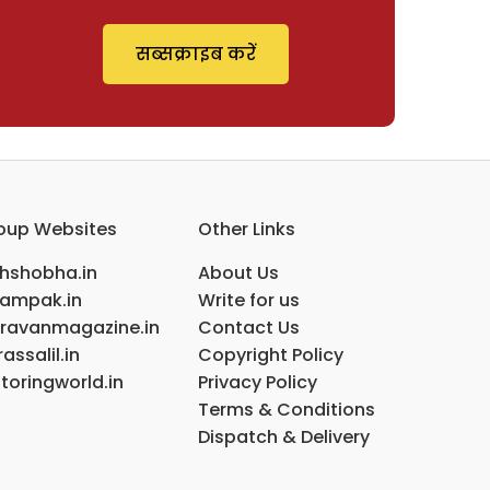
सब्सक्राइब करें
oup Websites
Other Links
ihshobha.in
About Us
ampak.in
Write for us
ravanmagazine.in
Contact Us
assalil.in
Copyright Policy
toringworld.in
Privacy Policy
Terms & Conditions
Dispatch & Delivery