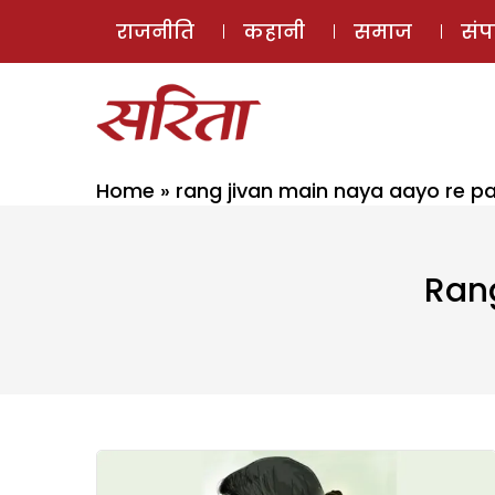
राजनीति
कहानी
समाज
सं
Home
»
rang jivan main naya aayo re pa
Rang