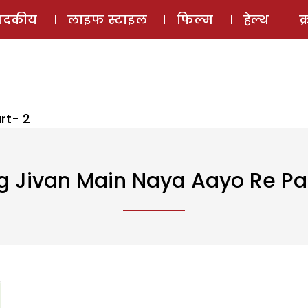
ई-मैगज़ीन
ऑडियो 
पादकीय
लाइफ स्टाइल
फिल्म
हेल्थ
क
rt- 2
 Jivan Main Naya Aayo Re Pa