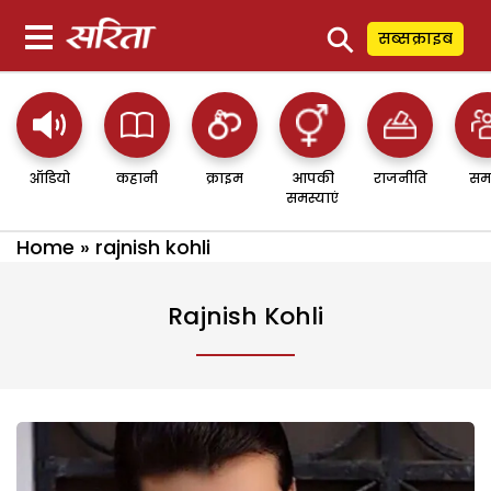
⚲
सब्सक्राइब
ऑडियो
कहानी
क्राइम
आपकी
राजनीति
सम
समस्याएं
Home
»
rajnish kohli
Rajnish Kohli