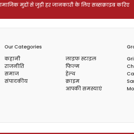
ाजिक मुद्दों से जुड़ी हर जानकारी के लिए सब्सक्राइब करिए
Our Categories
Gr
कहानी
लाइफ स्टाइल
Gr
राजनीति
फिल्म
Ch
समाज
हेल्थ
Ca
संपादकीय
क्राइम
Sar
आपकी समस्याएं
Mo