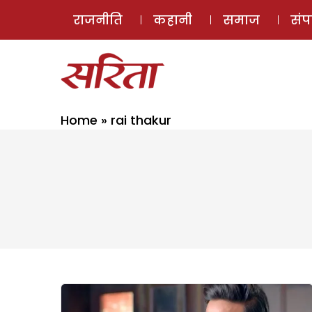
राजनीति
कहानी
समाज
सं
Home
»
rai thakur