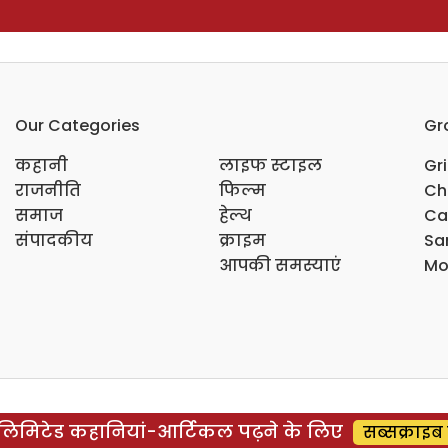
Our Categories
Gr
कहानी
लाइफ स्टाइल
Gr
राजनीति
फिल्म
Ch
समाज
हेल्थ
Ca
संपादकीय
क्राइम
Sar
आपकी समस्याएं
Mo
िमिटेड कहानियां-आर्टिकल पढ़ने के लिए
सब्सक्राइब 