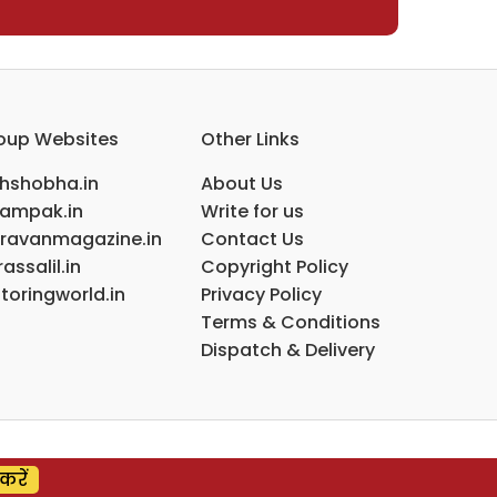
oup Websites
Other Links
ihshobha.in
About Us
ampak.in
Write for us
ravanmagazine.in
Contact Us
assalil.in
Copyright Policy
toringworld.in
Privacy Policy
Terms & Conditions
Dispatch & Delivery
करें