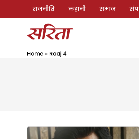
राजनीति
कहानी
समाज
सं
Home
»
Raaj 4