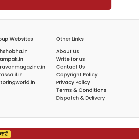
oup Websites
Other Links
ihshobha.in
About Us
ampak.in
Write for us
ravanmagazine.in
Contact Us
assalil.in
Copyright Policy
toringworld.in
Privacy Policy
Terms & Conditions
Dispatch & Delivery
करें