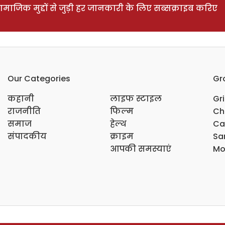
ाजिक मुद्दों से जुड़ी हर जानकारी के लिए सब्सक्राइब करिए
Our Categories
Gr
कहानी
लाइफ स्टाइल
Gr
राजनीति
फिल्म
Ch
समाज
हेल्थ
Ca
संपादकीय
क्राइम
Sar
आपकी समस्याएं
Mo