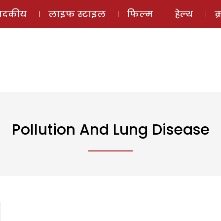
ई-मैगज़ीन
ऑडियो 
पादकीय
लाइफ स्टाइल
फिल्म
हेल्थ
क
Pollution And Lung Disease