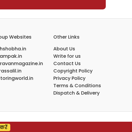
oup Websites
Other Links
ihshobha.in
About Us
ampak.in
Write for us
ravanmagazine.in
Contact Us
assalil.in
Copyright Policy
toringworld.in
Privacy Policy
Terms & Conditions
Dispatch & Delivery
करें