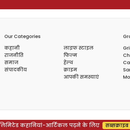
Our Categories
Gr
कहानी
लाइफ स्टाइल
Gr
राजनीति
फिल्म
Ch
समाज
हेल्थ
Ca
संपादकीय
क्राइम
Sar
आपकी समस्याएं
Mo
िमिटेड कहानियां-आर्टिकल पढ़ने के लिए
सब्सक्राइब 