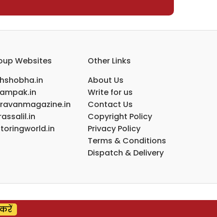
oup Websites
Other Links
ihshobha.in
About Us
ampak.in
Write for us
ravanmagazine.in
Contact Us
assalil.in
Copyright Policy
toringworld.in
Privacy Policy
Terms & Conditions
Dispatch & Delivery
करें