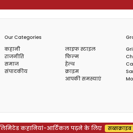
Our Categories
Gr
कहानी
लाइफ स्टाइल
Gr
राजनीति
फिल्म
Ch
समाज
हेल्थ
Ca
संपादकीय
क्राइम
Sar
आपकी समस्याएं
Mo
िमिटेड कहानियां-आर्टिकल पढ़ने के लिए
सब्सक्राइब 