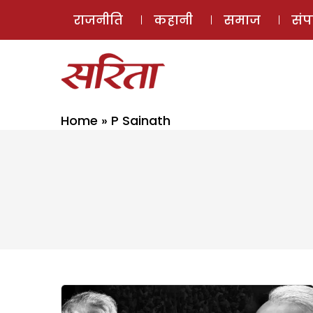
राजनीति
कहानी
समाज
सं
Home
»
P Sainath