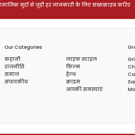
ाजिक मुद्दों से जुड़ी हर जानकारी के लिए सब्सक्राइब करिए
Our Categories
Gr
कहानी
लाइफ स्टाइल
Gr
राजनीति
फिल्म
Ch
समाज
हेल्थ
Ca
संपादकीय
क्राइम
Sar
आपकी समस्याएं
Mo