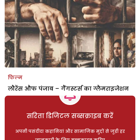
फिल्म
लौरेंस औफ पंजाब – गैंगस्टर्स का ग्लैमराइजेशन
सरिता डिजिटल सब्सक्राइब करें
अपनी पसंदीदा कहानियां और सामाजिक मुद्दों से जुड़ी हर
जानकारी के लिए सब्सक्राइब करिए