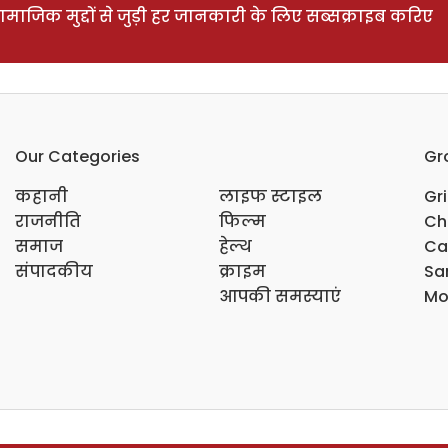
ाजिक मुद्दों से जुड़ी हर जानकारी के लिए सब्सक्राइब करिए
Our Categories
Gr
कहानी
लाइफ स्टाइल
Gr
राजनीति
फिल्म
Ch
समाज
हेल्थ
Ca
संपादकीय
क्राइम
Sar
आपकी समस्याएं
Mo