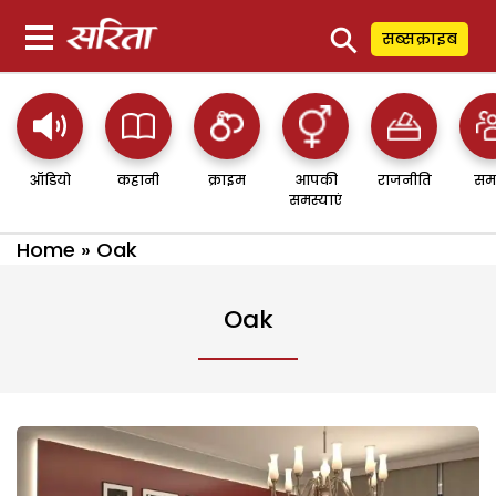
⚲
सब्सक्राइब
ऑडियो
कहानी
क्राइम
आपकी
राजनीति
सम
समस्याएं
Home
»
Oak
Oak