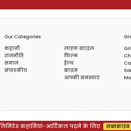
Our Categories
Gr
कहानी
लाइफ स्टाइल
Gr
राजनीति
फिल्म
Ch
समाज
हेल्थ
Ca
संपादकीय
क्राइम
Sar
आपकी समस्याएं
Mo
िमिटेड कहानियां-आर्टिकल पढ़ने के लिए
सब्सक्राइब 