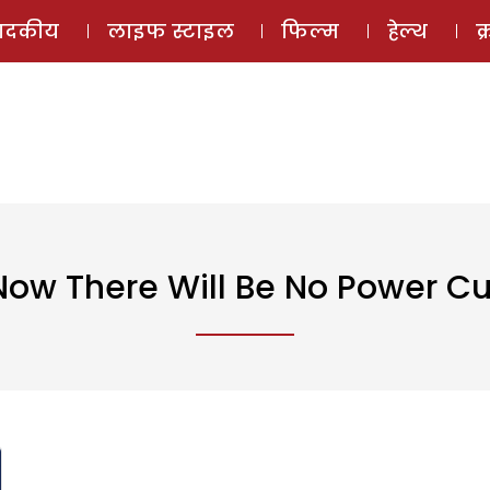
ई-मैगज़ीन
ऑडियो 
पादकीय
लाइफ स्टाइल
फिल्म
हेल्थ
क
Now There Will Be No Power Cu