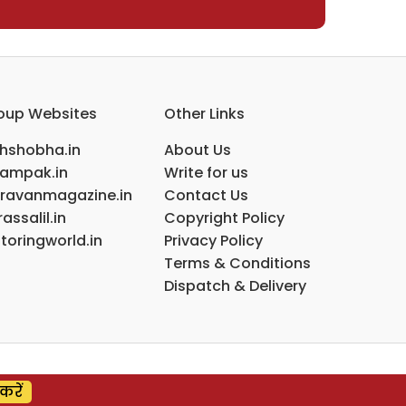
oup Websites
Other Links
ihshobha.in
About Us
ampak.in
Write for us
ravanmagazine.in
Contact Us
assalil.in
Copyright Policy
toringworld.in
Privacy Policy
Terms & Conditions
Dispatch & Delivery
करें