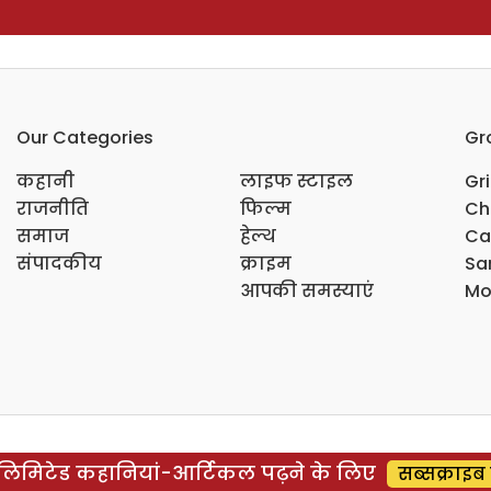
Our Categories
Gr
कहानी
लाइफ स्टाइल
Gr
राजनीति
फिल्म
Ch
समाज
हेल्थ
Ca
संपादकीय
क्राइम
Sar
आपकी समस्याएं
Mo
िमिटेड कहानियां-आर्टिकल पढ़ने के लिए
सब्सक्राइब 