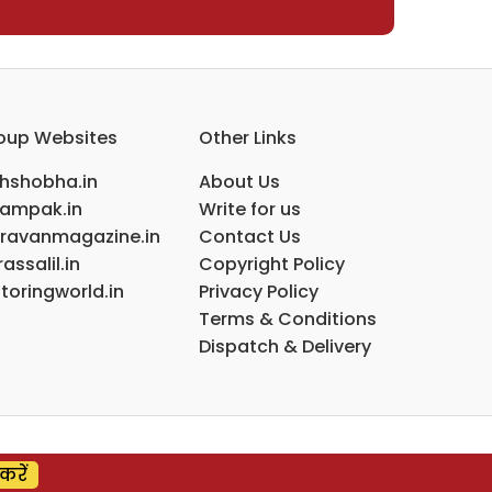
oup Websites
Other Links
ihshobha.in
About Us
ampak.in
Write for us
ravanmagazine.in
Contact Us
assalil.in
Copyright Policy
toringworld.in
Privacy Policy
Terms & Conditions
Dispatch & Delivery
करें