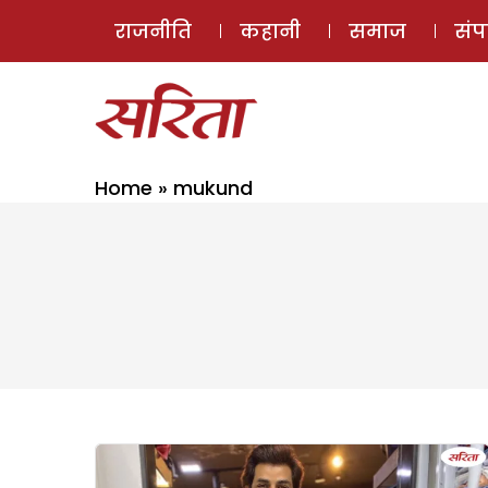
राजनीति
कहानी
समाज
सं
Home
»
mukund