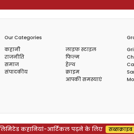
Our Categories
Gr
कहानी
लाइफ स्टाइल
Gr
राजनीति
फिल्म
Ch
समाज
हेल्थ
Ca
संपादकीय
क्राइम
Sar
आपकी समस्याएं
Mo
िमिटेड कहानियां-आर्टिकल पढ़ने के लिए
सब्सक्राइब 