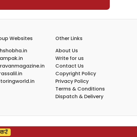
oup Websites
Other Links
ihshobha.in
About Us
ampak.in
Write for us
ravanmagazine.in
Contact Us
assalil.in
Copyright Policy
toringworld.in
Privacy Policy
Terms & Conditions
Dispatch & Delivery
करें