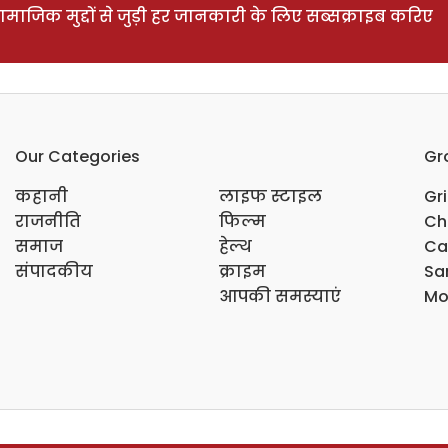
ाजिक मुद्दों से जुड़ी हर जानकारी के लिए सब्सक्राइब करिए
Our Categories
Gr
कहानी
लाइफ स्टाइल
Gr
राजनीति
फिल्म
Ch
समाज
हेल्थ
Ca
संपादकीय
क्राइम
Sar
आपकी समस्याएं
Mo