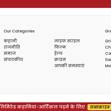
Our Categories
Gr
कहानी
लाइफ स्टाइल
Gr
राजनीति
फिल्म
Ch
समाज
हेल्थ
Ca
संपादकीय
क्राइम
Sar
आपकी समस्याएं
Mo
िमिटेड कहानियां-आर्टिकल पढ़ने के लिए
सब्सक्राइब 