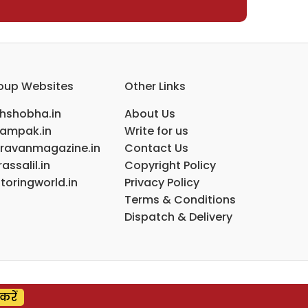
oup Websites
Other Links
ihshobha.in
About Us
ampak.in
Write for us
ravanmagazine.in
Contact Us
assalil.in
Copyright Policy
toringworld.in
Privacy Policy
Terms & Conditions
Dispatch & Delivery
करें