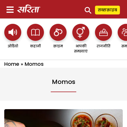
⚲
सब्सक्राइब
ऑडियो
कहानी
क्राइम
आपकी
राजनीति
सम
समस्याएं
Home
»
Momos
Momos