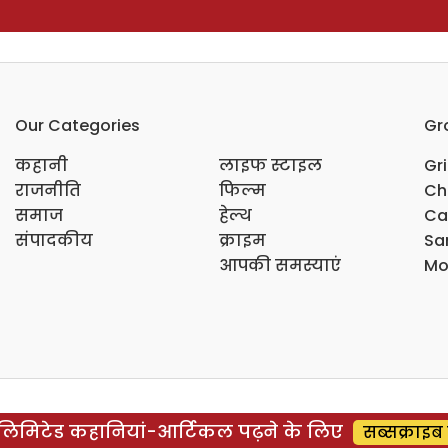
Our Categories
Gr
कहानी
लाइफ स्टाइल
Gr
राजनीति
फिल्म
Ch
समाज
हेल्थ
Ca
संपादकीय
क्राइम
Sar
आपकी समस्याएं
Mo
िमिटेड कहानियां-आर्टिकल पढ़ने के लिए
सब्सक्राइब 