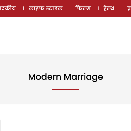
ई-मैगज़ीन
ऑडियो 
पादकीय
लाइफ स्टाइल
फिल्म
हेल्थ
क
Modern Marriage