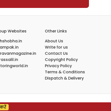
oup Websites
Other Links
ihshobha.in
About Us
ampak.in
Write for us
ravanmagazine.in
Contact Us
assalil.in
Copyright Policy
toringworld.in
Privacy Policy
Terms & Conditions
Dispatch & Delivery
करें