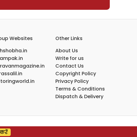
oup Websites
Other Links
ihshobha.in
About Us
ampak.in
Write for us
ravanmagazine.in
Contact Us
assalil.in
Copyright Policy
toringworld.in
Privacy Policy
Terms & Conditions
Dispatch & Delivery
करें