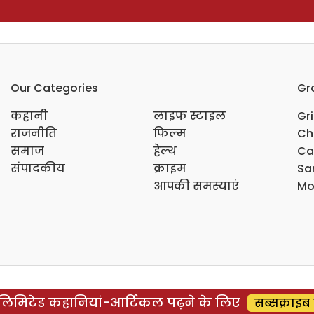
Our Categories
Gr
कहानी
लाइफ स्टाइल
Gr
राजनीति
फिल्म
Ch
समाज
हेल्थ
Ca
संपादकीय
क्राइम
Sar
आपकी समस्याएं
Mo
िमिटेड कहानियां-आर्टिकल पढ़ने के लिए
सब्सक्राइब 