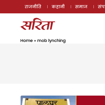
राजनीति
कहानी
समाज
सं
Home
»
mob lynching