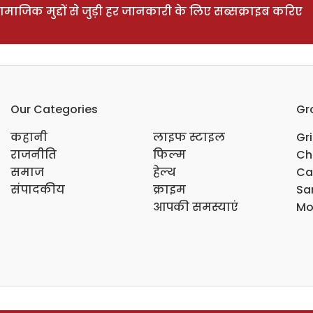
ाजिक मुद्दों से जुड़ी हर जानकारी के लिए सब्सक्राइब करिए
Our Categories
Gr
कहानी
लाइफ स्टाइल
Gr
राजनीति
फिल्म
Ch
समाज
हेल्थ
Ca
संपादकीय
क्राइम
Sar
आपकी समस्याएं
Mo