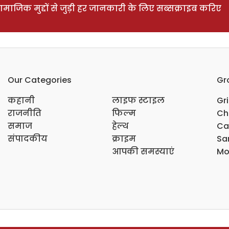
ाजिक मुद्दों से जुड़ी हर जानकारी के लिए सब्सक्राइब करिए
Our Categories
Gr
कहानी
लाइफ स्टाइल
Gr
राजनीति
फिल्म
Ch
समाज
हेल्थ
Ca
संपादकीय
क्राइम
Sar
आपकी समस्याएं
Mo