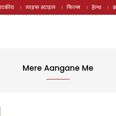
ई-मैगज़ीन
ऑडियो 
पादकीय
लाइफ स्टाइल
फिल्म
हेल्थ
क
Mere Aangane Me