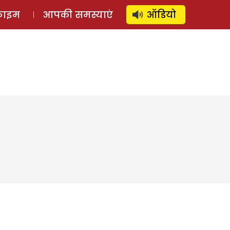
⚲
स्टोरी
लॉग इन
SUBSCRIBE
्राइम
आपकी समस्याएं
ऑडियो