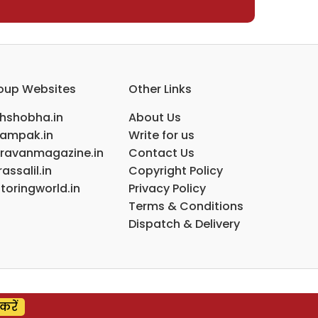
oup Websites
Other Links
ihshobha.in
About Us
ampak.in
Write for us
ravanmagazine.in
Contact Us
assalil.in
Copyright Policy
toringworld.in
Privacy Policy
Terms & Conditions
Dispatch & Delivery
करें