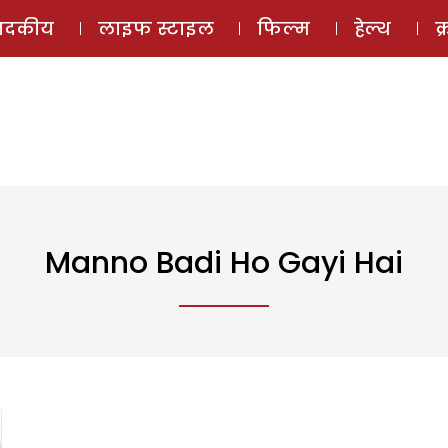
ई-मैगज़ीन
ऑडियो 
पादकीय
लाइफ स्टाइल
फिल्म
हेल्थ
क
Manno Badi Ho Gayi Hai