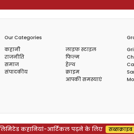
Our Categories
Gr
कहानी
लाइफ स्टाइल
Gr
राजनीति
फिल्म
Ch
समाज
हेल्थ
Ca
संपादकीय
क्राइम
Sar
आपकी समस्याएं
Mo
िमिटेड कहानियां-आर्टिकल पढ़ने के लिए
सब्सक्राइब 