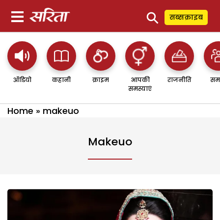
⚲
सब्सक्राइब
ऑडियो
कहानी
क्राइम
आपकी
राजनीति
सम
समस्याएं
Home
»
makeuo
Makeuo