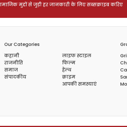
ाजिक मुद्दों से जुड़ी हर जानकारी के लिए सब्सक्राइब करिए
Our Categories
Gr
कहानी
लाइफ स्टाइल
Gr
राजनीति
फिल्म
Ch
समाज
हेल्थ
Ca
संपादकीय
क्राइम
Sar
आपकी समस्याएं
Mo