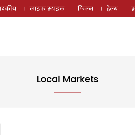
ई-मैगज़ीन
ऑडियो 
पादकीय
लाइफ स्टाइल
फिल्म
हेल्थ
क
Local Markets