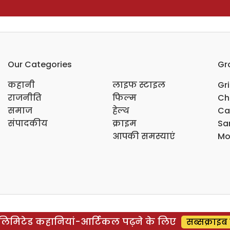
Our Categories
Gr
कहानी
लाइफ स्टाइल
Gr
राजनीति
फिल्म
Ch
समाज
हेल्थ
Ca
संपादकीय
क्राइम
Sar
आपकी समस्याएं
Mo
िमिटेड कहानियां-आर्टिकल पढ़ने के लिए
सब्सक्राइब 