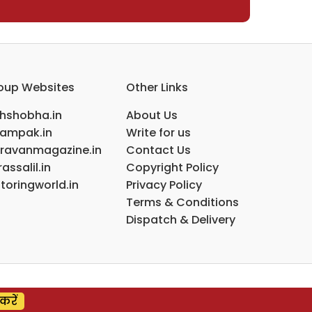
oup Websites
Other Links
ihshobha.in
About Us
ampak.in
Write for us
ravanmagazine.in
Contact Us
assalil.in
Copyright Policy
toringworld.in
Privacy Policy
Terms & Conditions
Dispatch & Delivery
करें