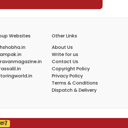
oup Websites
Other Links
ihshobha.in
About Us
ampak.in
Write for us
ravanmagazine.in
Contact Us
assalil.in
Copyright Policy
toringworld.in
Privacy Policy
Terms & Conditions
Dispatch & Delivery
करें