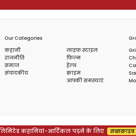
Our Categories
Gr
कहानी
लाइफ स्टाइल
Gr
राजनीति
फिल्म
Ch
समाज
हेल्थ
Ca
संपादकीय
क्राइम
Sar
आपकी समस्याएं
Mo
िमिटेड कहानियां-आर्टिकल पढ़ने के लिए
सब्सक्राइब 