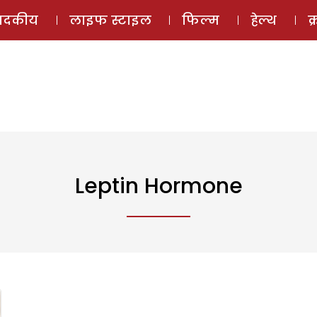
ई-मैगज़ीन
ऑडियो 
पादकीय
लाइफ स्टाइल
फिल्म
हेल्थ
क
Leptin Hormone