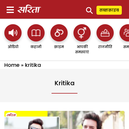
⚲
सब्सक्राइब
ऑडियो
कहानी
क्राइम
आपकी
राजनीति
सम
समस्याएं
Home
»
kritika
Kritika