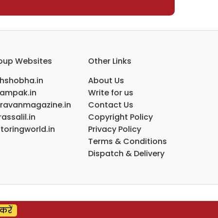
oup Websites
Other Links
ihshobha.in
About Us
ampak.in
Write for us
ravanmagazine.in
Contact Us
assalil.in
Copyright Policy
toringworld.in
Privacy Policy
Terms & Conditions
Dispatch & Delivery
करें