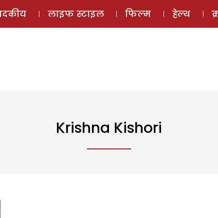
ई-मैगज़ीन
ऑडियो 
पादकीय
लाइफ स्टाइल
फिल्म
हेल्थ
क
Krishna Kishori