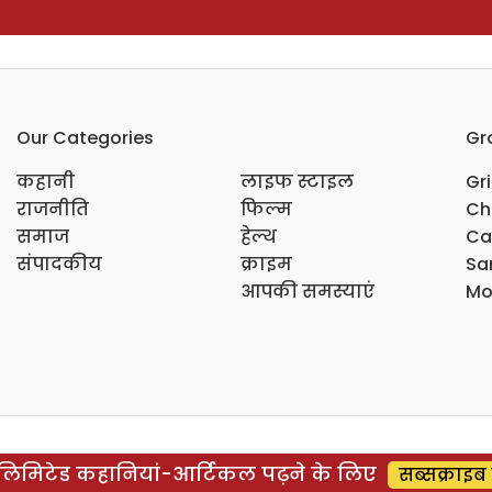
Our Categories
Gr
कहानी
लाइफ स्टाइल
Gr
राजनीति
फिल्म
Ch
समाज
हेल्थ
Ca
संपादकीय
क्राइम
Sar
आपकी समस्याएं
Mo
िमिटेड कहानियां-आर्टिकल पढ़ने के लिए
सब्सक्राइब 