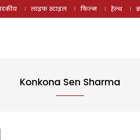
ई-मैगज़ीन
ऑडियो 
पादकीय
लाइफ स्टाइल
फिल्म
हेल्थ
क
Konkona Sen Sharma