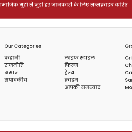
ाजिक मुद्दों से जुड़ी हर जानकारी के लिए सब्सक्राइब करिए
Our Categories
Gr
कहानी
लाइफ स्टाइल
Gr
राजनीति
फिल्म
Ch
समाज
हेल्थ
Ca
संपादकीय
क्राइम
Sar
आपकी समस्याएं
Mo