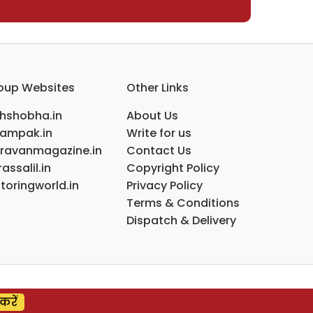
oup Websites
Other Links
ihshobha.in
About Us
ampak.in
Write for us
ravanmagazine.in
Contact Us
assalil.in
Copyright Policy
toringworld.in
Privacy Policy
Terms & Conditions
Dispatch & Delivery
करें