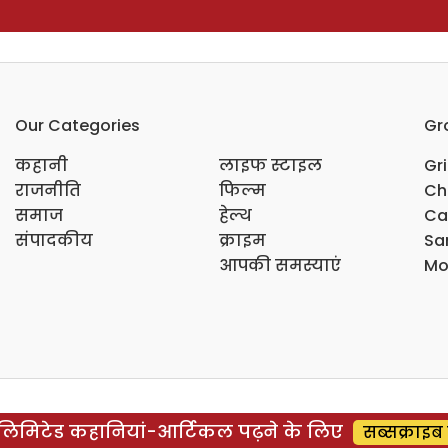
Our Categories
Gr
कहानी
लाइफ स्टाइल
Gr
राजनीति
फिल्म
Ch
समाज
हेल्थ
Ca
संपादकीय
क्राइम
Sar
आपकी समस्याएं
Mo
िमिटेड कहानियां-आर्टिकल पढ़ने के लिए
सब्सक्राइब 