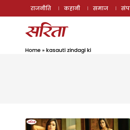
राजनीति
कहानी
समाज
सं
Home
»
kasauti zindagi ki