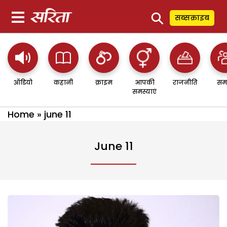
⚲
सब्सक्राइब
ऑडियो
कहानी
क्राइम
आपकी
राजनीति
सम
समस्याएं
Home
»
june 11
June 11