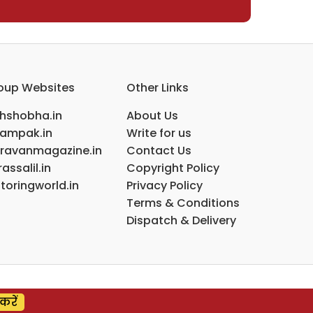
oup Websites
Other Links
ihshobha.in
About Us
ampak.in
Write for us
ravanmagazine.in
Contact Us
assalil.in
Copyright Policy
toringworld.in
Privacy Policy
Terms & Conditions
Dispatch & Delivery
करें