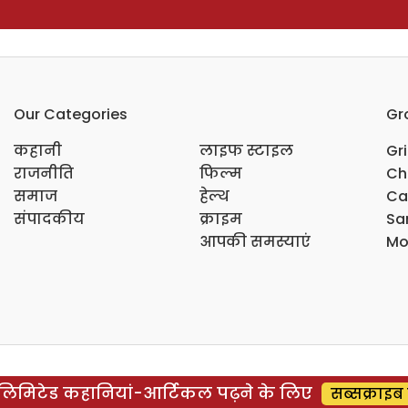
Our Categories
Gr
कहानी
लाइफ स्टाइल
Gr
राजनीति
फिल्म
Ch
समाज
हेल्थ
Ca
संपादकीय
क्राइम
Sar
आपकी समस्याएं
Mo
िमिटेड कहानियां-आर्टिकल पढ़ने के लिए
सब्सक्राइब 