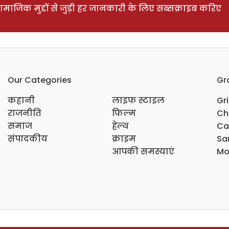
ाजिक मुद्दों से जुड़ी हर जानकारी के लिए सब्सक्राइब करिए
Our Categories
Gr
कहानी
लाइफ स्टाइल
Gr
राजनीति
फिल्म
Ch
समाज
हेल्थ
Ca
संपादकीय
क्राइम
Sar
आपकी समस्याएं
Mo