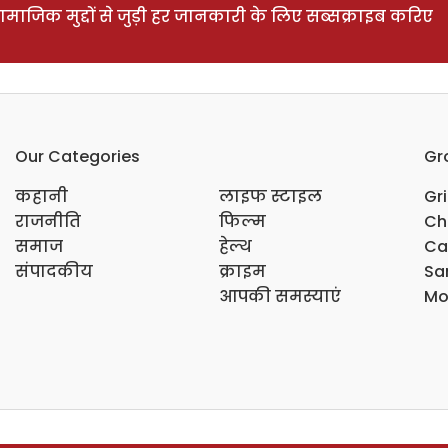
ाजिक मुद्दों से जुड़ी हर जानकारी के लिए सब्सक्राइब करिए
Our Categories
Gr
कहानी
लाइफ स्टाइल
Gr
राजनीति
फिल्म
Ch
समाज
हेल्थ
Ca
संपादकीय
क्राइम
Sar
आपकी समस्याएं
Mo